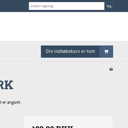
Søg
Din indkøbskurv er tom
ARK
 er angivet.