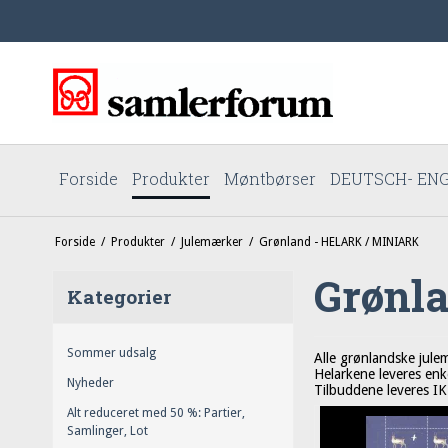
Forside
Produkter
Møntbørser
DEUTSCH- ENG
Forside
/
Produkter
/
Julemærker
/
Grønland - HELARK / MINIARK
Grønl
Kategorier
Sommer udsalg
Alle grønlandske jule
Helarkene leveres enk
Nyheder
Tilbuddene leveres IK
Alt reduceret med 50 %: Partier,
Samlinger, Lot