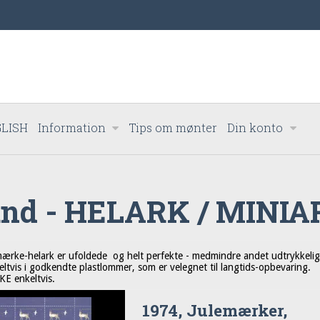
LISH
Information
Tips om mønter
Din konto
and - HELARK / MINI
mærke-helark er ufoldede og helt perfekte - medmindre andet udtrykkeligt
eltvis i godkendte plastlommer, som er velegnet til langtids-opbevaring.
KE enkeltvis.
1974, Julemærker,