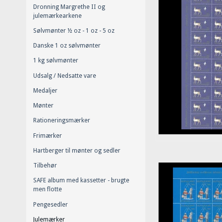
Dronning Margrethe II og
julemærkearkene
Sølvmønter ½ oz - 1 oz - 5 oz
Danske 1 oz sølvmønter
1 kg sølvmønter
Udsalg / Nedsatte vare
Medaljer
Mønter
Rationeringsmærker
Frimærker
Hartberger til mønter og sedler
Tilbehør
SAFE album med kassetter - brugte
men flotte
Pengesedler
Julemærker