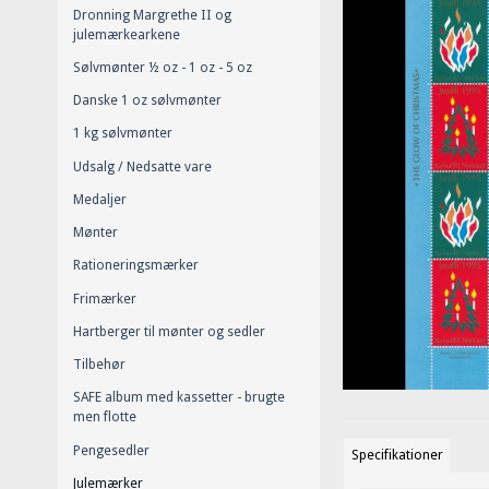
Dronning Margrethe II og
julemærkearkene
Sølvmønter ½ oz - 1 oz - 5 oz
Danske 1 oz sølvmønter
1 kg sølvmønter
Udsalg / Nedsatte vare
Medaljer
Mønter
Rationeringsmærker
Frimærker
Hartberger til mønter og sedler
Tilbehør
SAFE album med kassetter - brugte
men flotte
Pengesedler
Specifikationer
Julemærker