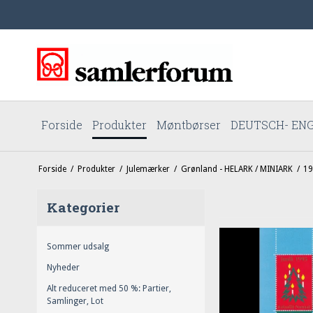
Forside
Produkter
Møntbørser
DEUTSCH- ENG
Forside
/
Produkter
/
Julemærker
/
Grønland - HELARK / MINIARK
/
19
Kategorier
Sommer udsalg
Nyheder
Alt reduceret med 50 %: Partier,
Samlinger, Lot