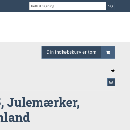
Søg
Din indkøbskurv er tom
5, Julemærker,
nland