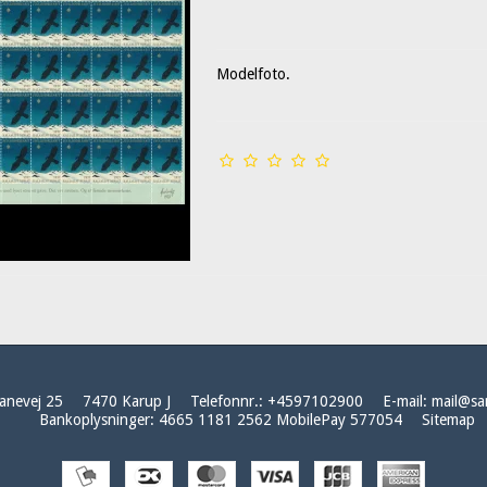
Modelfoto.
anevej 25
7470 Karup J
Telefonnr.
:
+4597102900
E-mail
:
mail@sa
Bankoplysninger
:
4665 1181 2562 MobilePay 577054
Sitemap