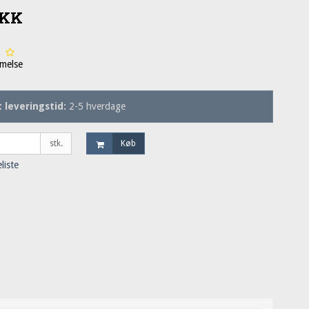
DKK
melse
 leveringstid:
2-5 hverdage
stk.
Køb
eliste