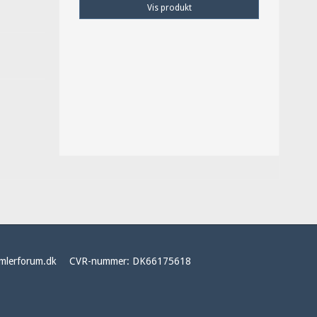
Vis produkt
mlerforum.dk
CVR-nummer
:
DK66175618