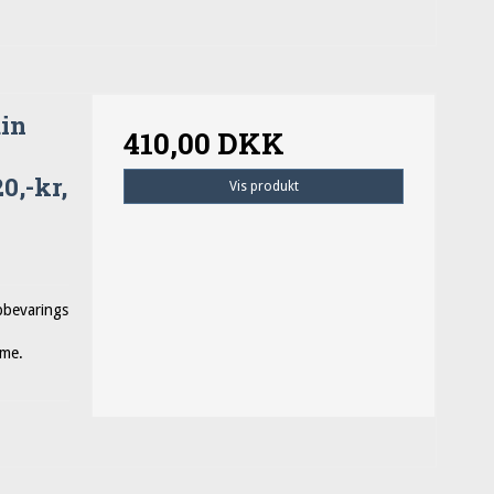
din
410,00 DKK
0,-kr,
Vis produkt
pbevarings
mme.