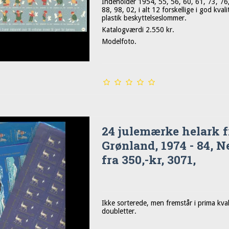
Indeholder 1954, 55, 56, 60, 61, 73, 76
88, 98, 02, i alt 12 forskellige i god kvali
plastik beskyttelseslommer.
Katalogværdi 2.550 kr.
Modelfoto.
24 julemærke helark f
Grønland, 1974 - 84, N
fra 350,-kr, 3071,
Ikke sorterede, men fremstår i prima kvali
doubletter.