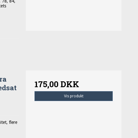
, 78, 84,
tets
ra
175,00 DKK
edsat
Vis produkt
tet, flere