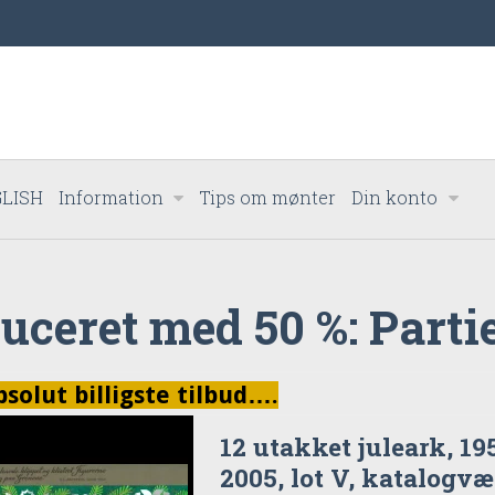
LISH
Information
Tips om mønter
Din konto
duceret med 50 %: Parti
olut billigste tilbud….
12 utakket juleark, 195
2005, lot V, katalogvæ