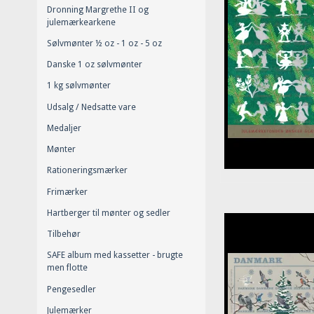
Dronning Margrethe II og
julemærkearkene
Sølvmønter ½ oz - 1 oz - 5 oz
Danske 1 oz sølvmønter
1 kg sølvmønter
Udsalg / Nedsatte vare
Medaljer
Mønter
Rationeringsmærker
Frimærker
Hartberger til mønter og sedler
Tilbehør
SAFE album med kassetter - brugte
men flotte
Pengesedler
Julemærker