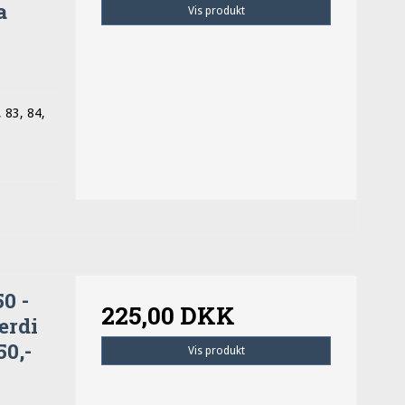
a
Vis produkt
, 83, 84,
0 -
225,00 DKK
ærdi
50,-
Vis produkt