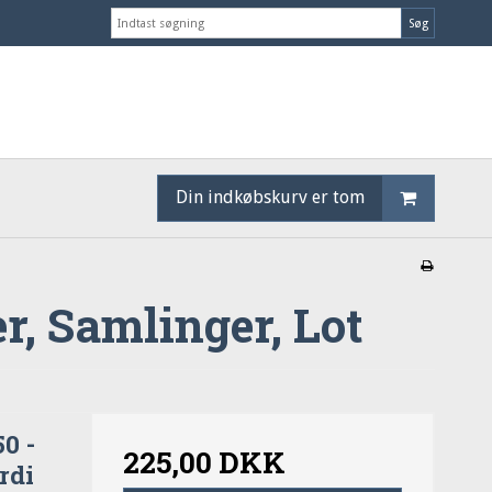
Søg
Din indkøbskurv er tom
er, Samlinger, Lot
0 -
225,00 DKK
rdi