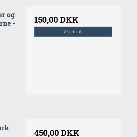
er og
150,00 DKK
rne -
Vis produkt
ark
450,00 DKK