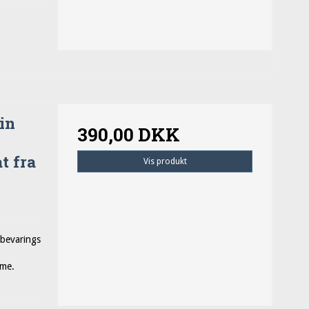
in
390,00 DKK
t fra
Vis produkt
pbevarings
mme.