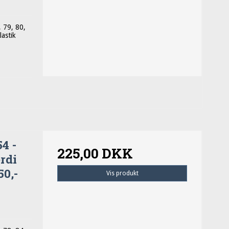
, 79, 80,
lastik
4 -
225,00 DKK
ærdi
50,-
Vis produkt