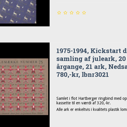
1975-1994, Kickstart d
samling af juleark, 20
årgange, 21 ark, Nedsa
780,-kr, lbnr3021
Samlet i flot Hartberger ringbind med o
kassette til en værdi af 320,-kr.
Alle ark er enkeltvis i kvalitets plastik lo