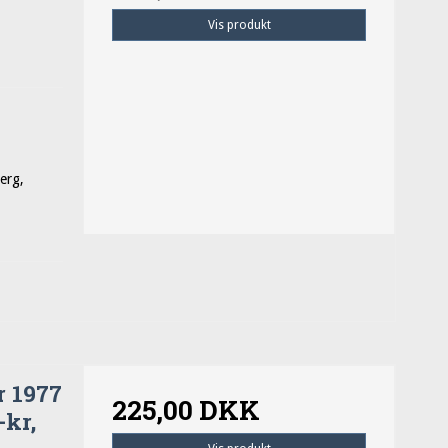
Vis produkt
jerg,
r 1977
225,00 DKK
-kr,