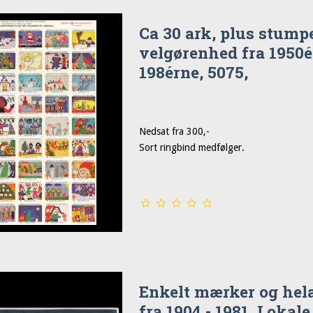
Ca 30 ark, plus stump
velgørenhed fra 1950é
198érne, 5075,
Nedsat fra 300,-
Sort ringbind medfølger.
Enkelt mærker og hel
fra 1904 - 1981, Lokale