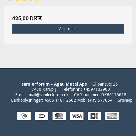
425,00 DKK
Vis produkt
samlerforum - Agau Metal Aps
Gl banevej 25
7470 Karup J
Telefonnr.
:
+4597102900
E-mail
:
mail@samlerforum.dk
CVR-nummer
:
DK66175618
Bankoplysninger
:
4665 1181 2562 MobilePay 577054
Sitemap