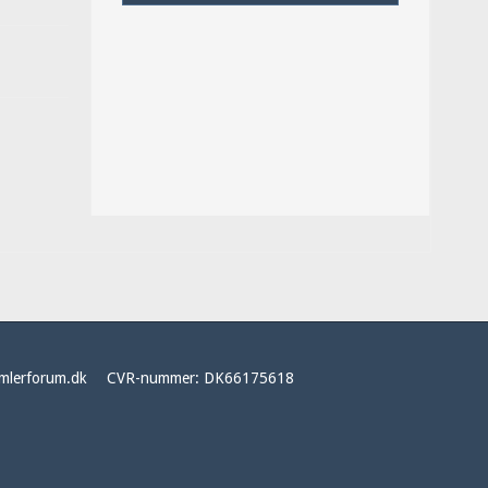
mlerforum.dk
CVR-nummer
:
DK66175618