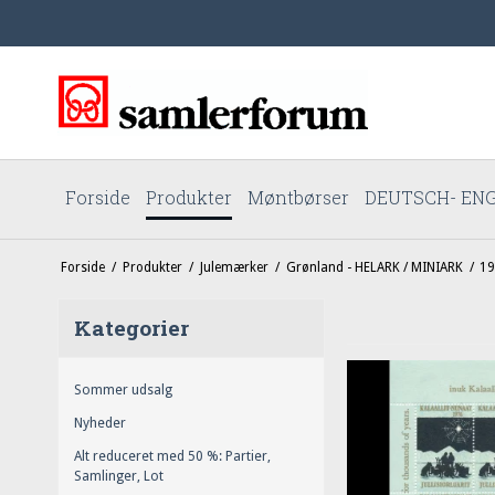
Forside
Produkter
Møntbørser
DEUTSCH- ENG
Forside
/
Produkter
/
Julemærker
/
Grønland - HELARK / MINIARK
/
19
Kategorier
Sommer udsalg
Nyheder
Alt reduceret med 50 %: Partier,
Samlinger, Lot