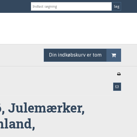
Søg
Din indkøbskurv er tom
6, Julemærker,
nland,