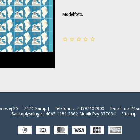
Modelfoto.
anevej 25
7470 Karup J
Telefonnr.
:
+4597102900
E-mail
:
mail@sa
Bankoplysninger
:
4665 1181 2562 MobilePay 577054
Sitemap