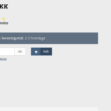
DKK
melse
 leveringstid:
2-5 hverdage
stk.
Køb
eliste