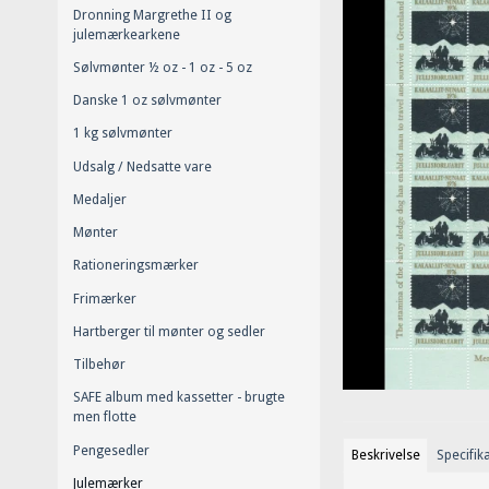
Dronning Margrethe II og
julemærkearkene
Sølvmønter ½ oz - 1 oz - 5 oz
Danske 1 oz sølvmønter
1 kg sølvmønter
Udsalg / Nedsatte vare
Medaljer
Mønter
Rationeringsmærker
Frimærker
Hartberger til mønter og sedler
Tilbehør
SAFE album med kassetter - brugte
men flotte
Pengesedler
Beskrivelse
Specifik
Julemærker