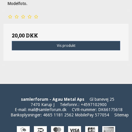
Modelfoto.
20,00 DKK
Vis produkt
samlerforum - Agau Metal Aps
Gl banevej 25
7470 Karup J
Telefonnr.
:
+4597102900
E-mail
:
mail@samlerforum.dk
CVR-nummer
:
DK66175618
Bankoplysninger
:
4665 1181 2562 MobilePay 577054
Sitemap