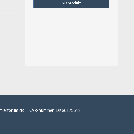
Vis produkt
mlerforum.dk
CVR-nummer
:
DK66175618