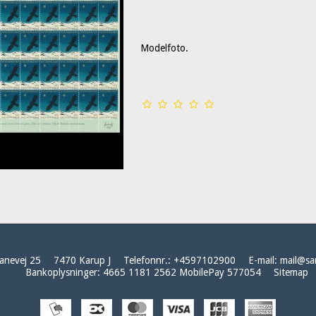
Modelfoto.
anevej 25
7470 Karup J
Telefonnr.
:
+4597102900
E-mail
:
mail@sa
Bankoplysninger
:
4665 1181 2562 MobilePay 577054
Sitemap