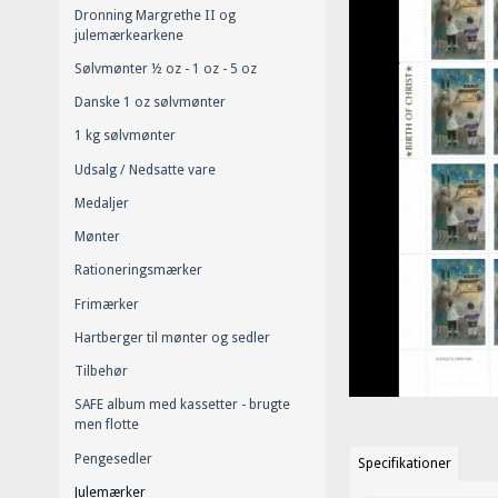
Dronning Margrethe II og
julemærkearkene
Sølvmønter ½ oz - 1 oz - 5 oz
Danske 1 oz sølvmønter
1 kg sølvmønter
Udsalg / Nedsatte vare
Medaljer
Mønter
Rationeringsmærker
Frimærker
Hartberger til mønter og sedler
Tilbehør
SAFE album med kassetter - brugte
men flotte
Pengesedler
Specifikationer
Julemærker