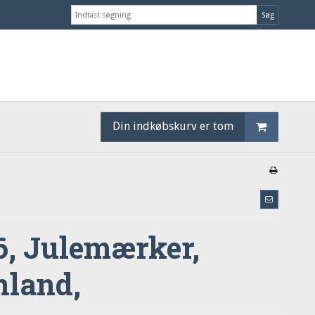
Søg
Din indkøbskurv er tom
6, Julemærker,
nland,