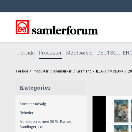
Forside
Produkter
Møntbørser
DEUTSCH- ENG
Forside
/
Produkter
/
Julemærker
/
Grønland - HELARK / MINIARK
/
20
Kategorier
Sommer udsalg
Nyheder
Alt reduceret med 50 %: Partier,
Samlinger, Lot