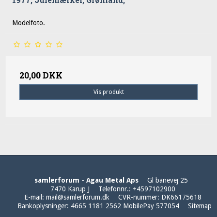
Modelfoto.
20,00 DKK
Vis produkt
samlerforum - Agau Metal Aps
Gl banevej 25
7470 Karup J
Telefonnr.
:
+4597102900
E-mail
:
mail@samlerforum.dk
CVR-nummer
:
DK66175618
Bankoplysninger
:
4665 1181 2562 MobilePay 577054
Sitemap