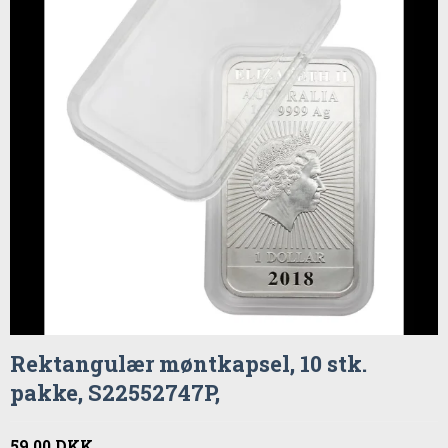
Rektangulær møntkapsel, 10 stk.
pakke, S22552747P,
59,00 DKK