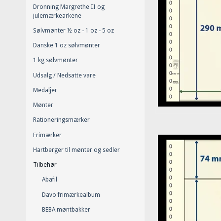
Dronning Margrethe II og
julemærkearkene
Sølvmønter ½ oz - 1 oz - 5 oz
Danske 1 oz sølvmønter
1 kg sølvmønter
Udsalg / Nedsatte vare
Medaljer
Mønter
Rationeringsmærker
Frimærker
Hartberger til mønter og sedler
Tilbehør
Abafil
Davo frimærkealbum
BEBA møntbakker