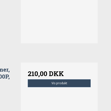
mer,
210,00 DKK
00P,
Vis produkt