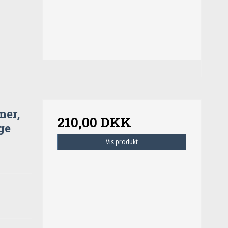
mer,
210,00 DKK
ge
Vis produkt