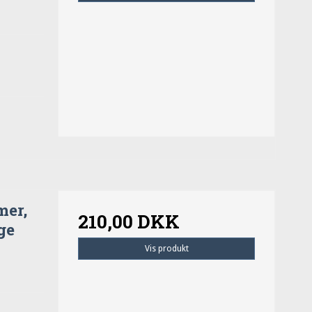
mer,
210,00 DKK
ge
Vis produkt