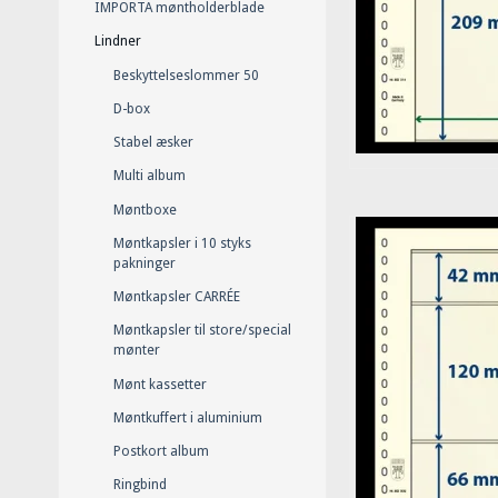
IMPORTA møntholderblade
Lindner
Beskyttelseslommer 50
D-box
Stabel æsker
Multi album
Møntboxe
Møntkapsler i 10 styks
pakninger
Møntkapsler CARRÉE
Møntkapsler til store/special
mønter
Mønt kassetter
Møntkuffert i aluminium
Postkort album
Ringbind