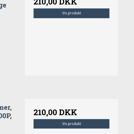
210,00 DKK
ge
Vis produkt
mer,
210,00 DKK
00P,
Vis produkt