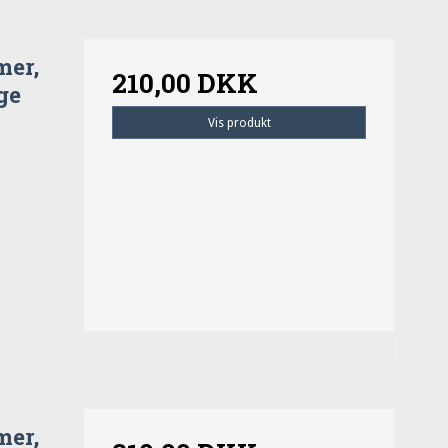
mer,
210,00 DKK
ge
Vis produkt
mer,