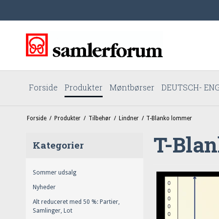
Forside
Produkter
Møntbørser
DEUTSCH- ENG
Forside
/
Produkter
/
Tilbehør
/
Lindner
/
T-Blanko lommer
T-Bla
Kategorier
Sommer udsalg
Nyheder
Alt reduceret med 50 %: Partier,
Samlinger, Lot