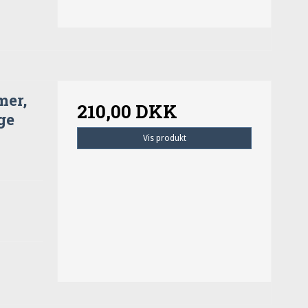
mer,
210,00 DKK
ge
Vis produkt