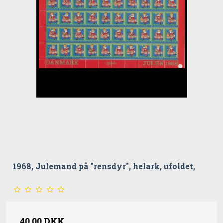
1968, Julemand på "rensdyr", helark, ufoldet,
40,00 DKK