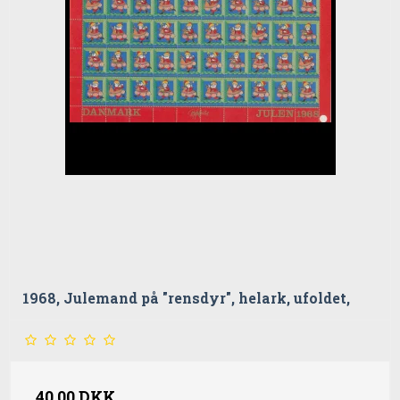
1968, Julemand på "rensdyr", helark, ufoldet,
40,00 DKK