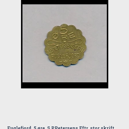
Fuglefjord, 5 øre, S.P.Petersens Eftr, stor skrift,