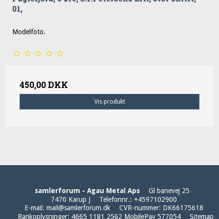
01,
Modelfoto.
450,00 DKK
Vis produkt
samlerforum - Agau Metal Aps
Gl banevej 25
7470 Karup J
Telefonnr.
:
+4597102900
E-mail
:
mail@samlerforum.dk
CVR-nummer
:
DK66175618
Bankoplysninger
:
4665 1181 2562 MobilePay 577054
Sitemap