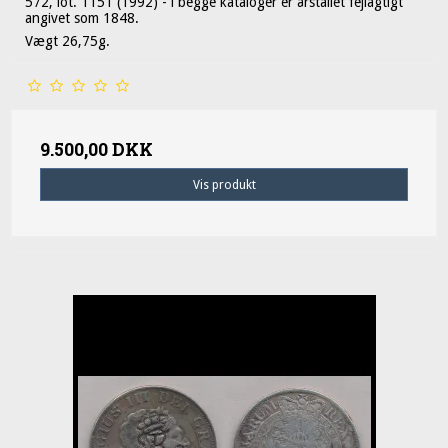
572, lot. 1151 (1992) - i begge kataloger er årstallet fejlagtigt
angivet som 1848.
Vægt 26,75g.
9.500,00 DKK
Vis produkt