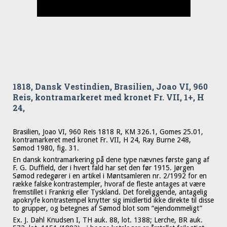
1818, Dansk Vestindien, Brasilien, Joao VI, 960
Reis, kontramarkeret med kronet Fr. VII, 1+, H
24,
Brasilien, Joao VI, 960 Reis 1818 R, KM 326.1, Gomes 25.01,
kontramarkeret med kronet Fr. VII, H 24, Ray Burne 248,
Sømod 1980, fig. 31.
En dansk kontramarkering på dene type nævnes første gang af
F. G. Duffield, der i hvert fald har set den før 1915. Jørgen
Sømod redegører i en artikel i Møntsamleren nr. 2/1992 for en
række falske kontrastempler, hvoraf de fleste antages at være
fremstillet i Frankrig eller Tyskland. Det foreliggende, antagelig
apokryfe kontrastempel knytter sig imidlertid ikke direkte til disse
to grupper, og betegnes af Sømod blot som “ejendommeligt”
Ex. J. Dahl Knudsen I, TH auk. 88, lot. 1388; Lerche, BR auk.