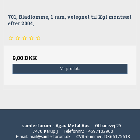
701, Bladlomme, 1 rum, velegnet til Kgl møntsæt
efter 2004,
9,00 DKK
Vis produkt
samlerforum - Agau Metal Aps
Gl banevej 25
7470 Karup J
Telefonnr.
:
+4597102900
E-mail
:
mail@samlerforum.dk
CVR-nummer
:
DK66175618