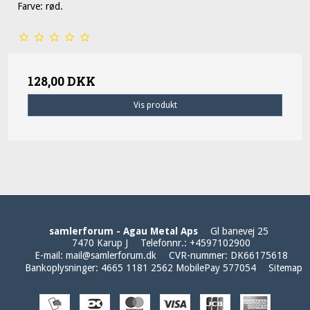
Farve: rød.
128,00 DKK
Vis produkt
samlerforum - Agau Metal Aps
Gl banevej 25
7470 Karup J
Telefonnr.
:
+4597102900
E-mail
:
mail@samlerforum.dk
CVR-nummer
:
DK66175618
Bankoplysninger
:
4665 1181 2562 MobilePay 577054
Sitemap