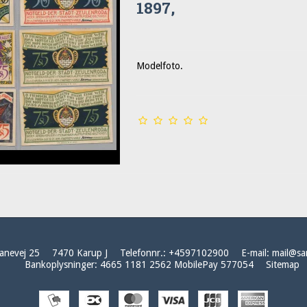
1897,
Modelfoto.
anevej 25
7470 Karup J
Telefonnr.
:
+4597102900
E-mail
:
mail@sa
Bankoplysninger
:
4665 1181 2562 MobilePay 577054
Sitemap