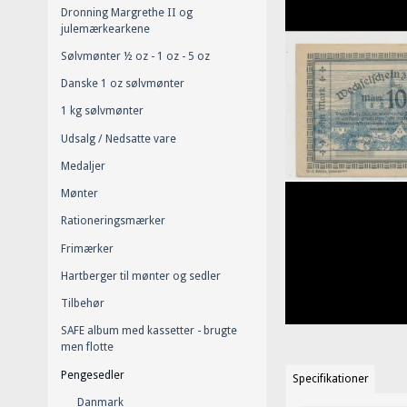
Dronning Margrethe II og
julemærkearkene
Sølvmønter ½ oz - 1 oz - 5 oz
Danske 1 oz sølvmønter
1 kg sølvmønter
Udsalg / Nedsatte vare
Medaljer
Mønter
Rationeringsmærker
Frimærker
Hartberger til mønter og sedler
Tilbehør
SAFE album med kassetter - brugte
men flotte
Pengesedler
Specifikationer
Danmark