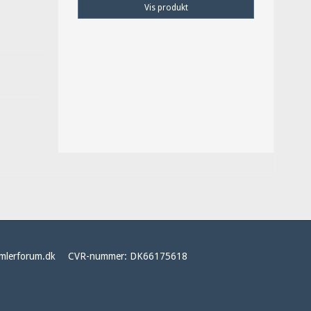
Vis produkt
mlerforum.dk
CVR-nummer
:
DK66175618