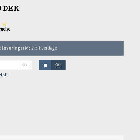
00 DKK
melse
 leveringstid:
2-5 hverdage
stk.
Køb
eliste