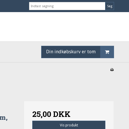
Søg
Din indkøbskurv er tom
25,00 DKK
om,
Vis produkt