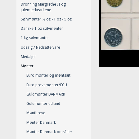
Dronning Margrethe II og
julemærkearkene
Sølvmønter ½ oz - 1 oz - 5 oz
Danske 1 oz sølvmønter
1 kg sølvmønter
Udsalg / Nedsatte vare
Medaljer
Mønter
Euro mønter og møntsæt
Euro prøvemønter/ECU
Guldmønter DANMARK
Guldmønter udland
Møntbreve
Mønter Danmark
Mønter Danmark områder