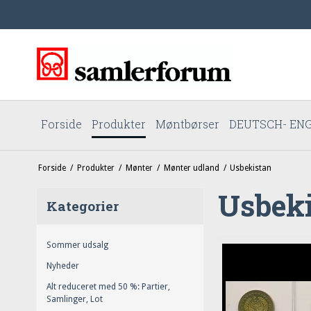
Forside
Produkter
Møntbørser
DEUTSCH- ENG
Forside
/
Produkter
/
Mønter
/
Mønter udland
/
Usbekistan
Usbek
Kategorier
Sommer udsalg
Nyheder
Alt reduceret med 50 %: Partier,
Samlinger, Lot