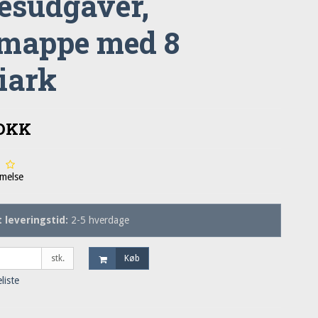
lesudgaver,
mappe med 8
iark
 DKK
melse
 leveringstid:
2-5 hverdage
stk.
Køb
eliste