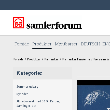
Forside
Produkter
Møntbørser
DEUTSCH- ENG
Forside
/
Produkter
/
Frimærker
/
Frimærker Færøerne
/
Færøerne å
Kategorier
Sommer udsalg
Nyheder
Alt reduceret med 50 %: Partier,
Samlinger, Lot