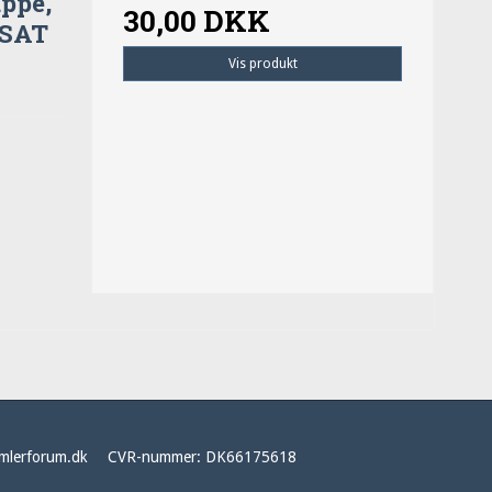
ppe,
30,00 DKK
DSAT
Vis produkt
mlerforum.dk
CVR-nummer
:
DK66175618