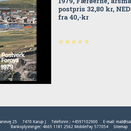
1979, Færøerne, årsma
postpris 32,80 kr, NE
fra 40,-kr
anevej 25
7470 Karup J
Telefonnr.
:
+4597102900
E-mail
:
mail@sa
Bankoplysninger
:
4665 1181 2562 MobilePay 577054
Sitemap