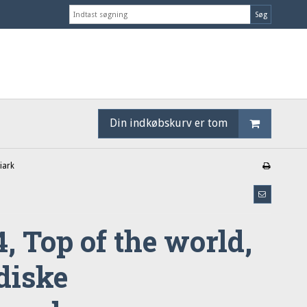
Søg
Din indkøbskurv er tom
iark
, Top of the world,
diske