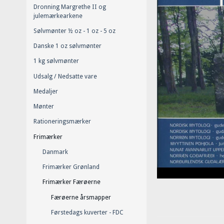
Dronning Margrethe II og
julemærkearkene
Sølvmønter ½ oz - 1 oz - 5 oz
Danske 1 oz sølvmønter
1 kg sølvmønter
Udsalg / Nedsatte vare
Medaljer
Mønter
Rationeringsmærker
Frimærker
Danmark
Frimærker Grønland
Frimærker Færøerne
Færøerne årsmapper
Førstedags kuverter - FDC