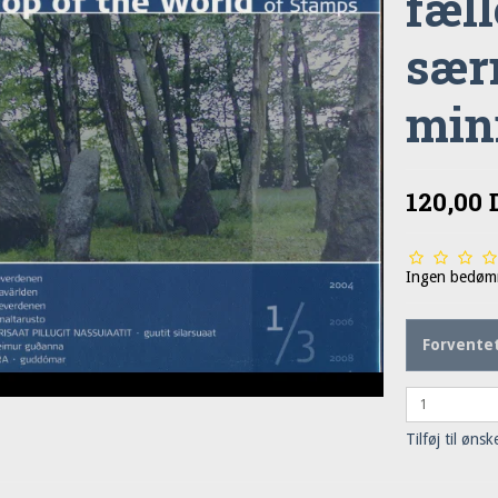
fæl
sær
min
120,00
Ingen bedøm
Forventet
Tilføj til ønsk