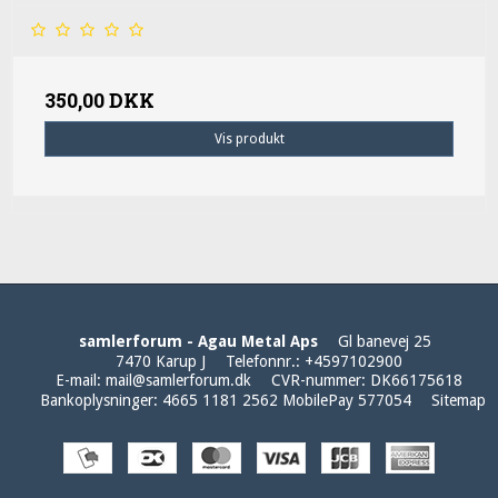
350,00 DKK
Vis produkt
samlerforum - Agau Metal Aps
Gl banevej 25
7470 Karup J
Telefonnr.
:
+4597102900
E-mail
:
mail@samlerforum.dk
CVR-nummer
:
DK66175618
Bankoplysninger
:
4665 1181 2562 MobilePay 577054
Sitemap