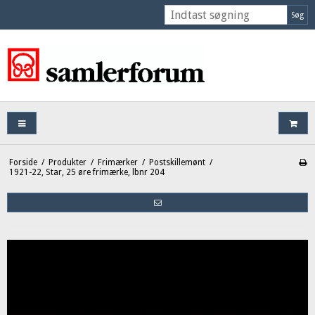
Søg
Forside
/
Produkter
/
Frimærker
/
Postskillemønt
/
1921-22, Star, 25 øre frimærke, lbnr 204