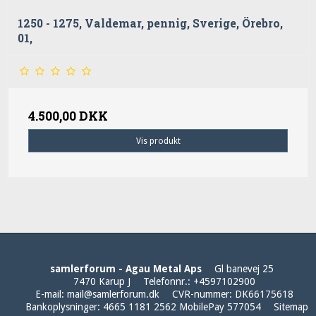
1250 - 1275, Valdemar, pennig, Sverige, Örebro,
01,
4.500,00 DKK
Vis produkt
samlerforum - Agau Metal Aps
Gl banevej 25
7470 Karup J
Telefonnr.
:
+4597102900
E-mail
:
mail@samlerforum.dk
CVR-nummer
:
DK66175618
Bankoplysninger
:
4665 1181 2562 MobilePay 577054
Sitemap