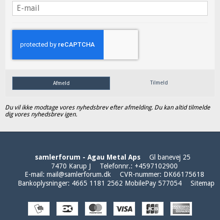
Tilmeld
Afmeld
Du vil ikke modtage vores nyhedsbrev efter afmelding. Du kan altid tilmelde
dig vores nyhedsbrev igen.
samlerforum - Agau Metal Aps
Gl banevej 25
7470 Karup J
Telefonnr.
:
+4597102900
E-mail
:
mail@samlerforum.dk
CVR-nummer
:
DK66175618
Bankoplysninger
:
4665 1181 2562 MobilePay 577054
Sitemap